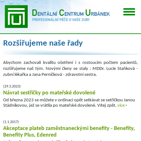
Rozšiřujeme naše řady
Abychom zachovali kvalitu ošetření i s rostoucím počtem pacientů,
rozšiřujeme naš tým. Novými členy se staly : MDDr. Lucie Staňková -
zubní lékařka a Jana Perníčková - zdravotní sestra.
(29.3.2023)
Návrat sestřičky po mateřské dovolené
Od března 2023 se můžete v ordinaci opět setkávat se setřičkou Janou
Stádníkovou, jež se vrátila po mateřské dovolené. Vítej zpět.
více
(1.1.2017)
Akceptace plateb zaměstnaneckými benefity - Benefity,
Benefity Plus, Edenred