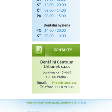
ST
13:00 - 20:00
ČT
08:00 - 14:00
PÁ
08:00 - 15:00
Dentální hygiena
PO
14:00 - 20:00
ST
08:00 - 13:00
KONTAKTY
Dentální Centrum
Urbánek s.r.o.
Londýnská 45/665
120 00 Praha 2
Email:
info@dcupraha.cz
Telefon:
777 873 505
Redakční systém
WebRedakce
-
NETservis s.r.o.
© 2026