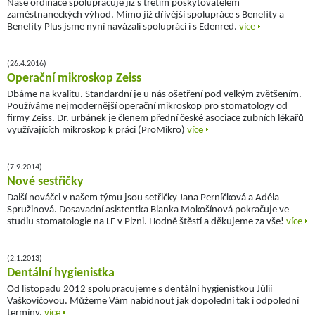
Naše ordinace spolupracuje již s třetím poskytovatelem
zaměstnaneckých výhod. Mimo již dřívější spolupráce s Benefity a
Benefity Plus jsme nyní navázali spolupráci i s Edenred.
více
(26.4.2016)
Operační mikroskop Zeiss
Dbáme na kvalitu. Standardní je u nás ošetření pod velkým zvětšením.
Používáme nejmodernější operační mikroskop pro stomatology od
firmy Zeiss. Dr. urbánek je členem přední české asociace zubních lékařů
využívajících mikroskop k práci (ProMikro)
více
(7.9.2014)
Nové sestřičky
Další nováčci v našem týmu jsou setřičky Jana Perníčková a Adéla
Spružinová. Dosavadní asistentka Blanka Mokošínová pokračuje ve
studiu stomatologie na LF v Plzni. Hodně štěstí a děkujeme za vše!
více
(2.1.2013)
Dentální hygienistka
Od listopadu 2012 spolupracujeme s dentální hygienistkou Júlií
Vaškovičovou. Můžeme Vám nabídnout jak dopolední tak i odpolední
termíny.
více