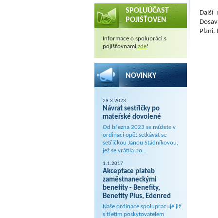
SPOLUÚČAST
Další
POJIŠŤOVEN
Dosav
Plzni.
Informace o spolupráci s
pojišťovnami
zde
!
NOVINKY
29.3.2023
Návrat sestřičky po
mateřské dovolené
Od března 2023 se můžete v
ordinaci opět setkávat se
setřičkou Janou Stádníkovou,
jež se vrátila po...
1.1.2017
Akceptace plateb
zaměstnaneckými
benefity - Benefity,
Benefity Plus, Edenred
Naše ordinace spolupracuje již
s třetím poskytovatelem