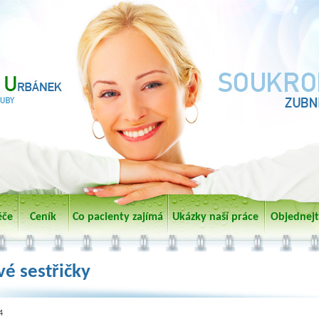
éče
Ceník
Co pacienty zajímá
Ukázky naší práce
Objednejt
é sestřičky
4