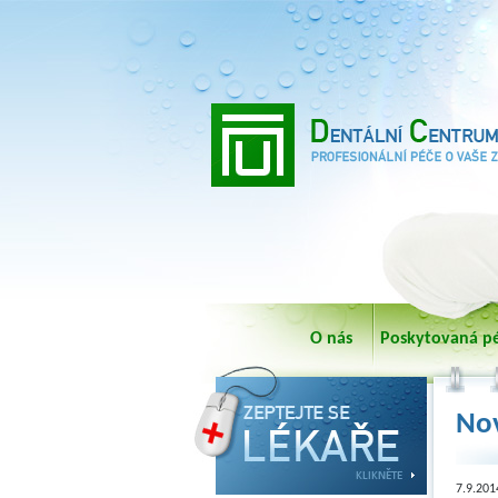
O nás
Poskytovaná p
Nov
7.9.201