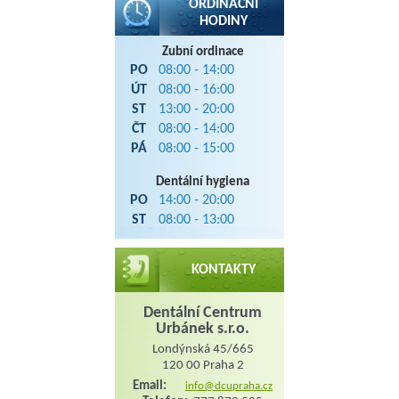
ORDINAČNÍ
HODINY
Zubní ordinace
PO
08:00 - 14:00
ÚT
08:00 - 16:00
ST
13:00 - 20:00
ČT
08:00 - 14:00
PÁ
08:00 - 15:00
Dentální hygiena
PO
14:00 - 20:00
ST
08:00 - 13:00
KONTAKTY
Dentální Centrum
Urbánek s.r.o.
Londýnská 45/665
120 00 Praha 2
Email:
info@dcupraha.cz