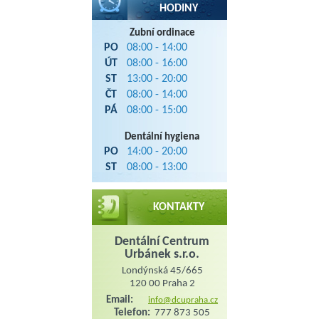
HODINY
Zubní ordinace
PO
08:00 - 14:00
ÚT
08:00 - 16:00
ST
13:00 - 20:00
ČT
08:00 - 14:00
PÁ
08:00 - 15:00
Dentální hygiena
PO
14:00 - 20:00
ST
08:00 - 13:00
KONTAKTY
Dentální Centrum
Urbánek s.r.o.
Londýnská 45/665
120 00 Praha 2
Email:
info@dcupraha.cz
Telefon:
777 873 505